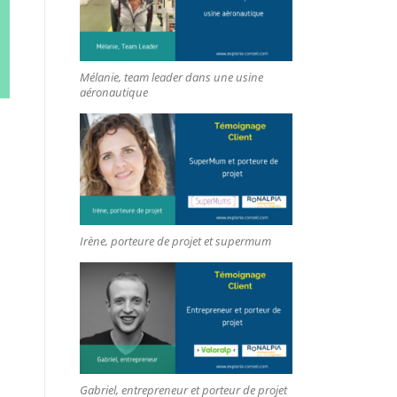
Mélanie, team leader dans une usine
aéronautique
Irène, porteure de projet et supermum
Gabriel, entrepreneur et porteur de projet