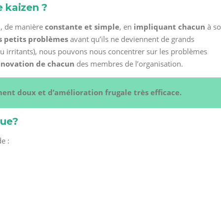
 kaizen ?
n, de manière
constante et simple
, en
impliquant chacun
à s
s petits problèmes
avant qu’ils ne deviennent de grands
u irritants), nous pouvons nous concentrer sur les problèmes
innovation de chacun
des membres de l’organisation.
nt doux et d’amélioration frugale très efficace.
nue?
e :