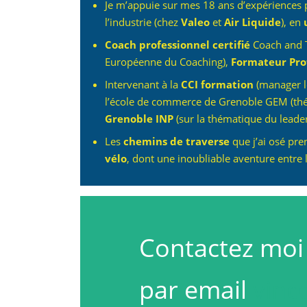
Je m’appuie sur mes 18 ans d’expériences p
l’industrie (chez
Valeo
et
Air Liquide
), en
Coach professionnel certifié
Coach and T
Européenne du Coaching),
Formateur Pro
Intervenant à la
CCI formation
(manager le
l’école de commerce de Grenoble GEM (thém
Grenoble INP
(sur la thématique du lead
Les
chemins de traverse
que j’ai osé pre
vélo
, dont une inoubliable aventure entre 
Contactez moi
par email
vinc