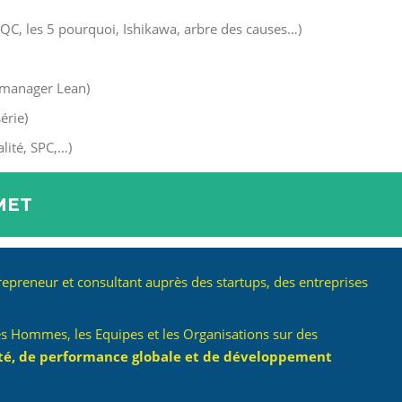
QC, les 5 pourquoi, Ishikawa, arbre des causes…)
 manager Lean)
érie)
lité, SPC,…)
MET
epreneur et consultant auprès des startups, des entreprises
s Hommes, les Equipes et les Organisations sur des
té, de performance globale et de développement