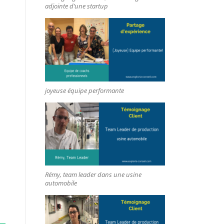
adjointe d’une startup
joyeuse équipe performante
Rémy, team leader dans une usine
automobile