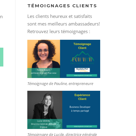
TÉMOIGNAGES CLIENTS
Les clients heureux et satisfaits
on
sont mes meilleurs ambassadeurs!
Retrouvez leurs témoignages :
Témoignage de Pauline, entrepreneure
Témoignage de Lucile, directrice générale