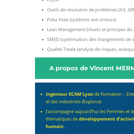
Outils de résolution de problèmes (A3, QR
Poka Yoke (systèmes anti erreurs)
Lean Management (rituels et principes du
SMED (optimisation des changements de s
Qualité Totale (analyse de risques, autoqua
A propos de Vincent MER
Ingénieur ECAM Lyon
de formation – Entr
et des industriels (Exploria)
J’accompagne aujourd’hui les Femmes et le
thématiques de
développement d’activi
humain
.