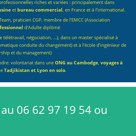
rofessionnelles riches et variées : principalement dans
usine
et
bureau commercial
, en France et à l’international.
eam, praticien CGP, membre de l’EMCC (Association
fessionnel
d’Adulte diplômé
 télétravail, négociation, …), dans un master spécialisé à
atique conduite du changement) et à l’école d’ingénieur de
ership et du management)
ndre: volontariat dans une
ONG au Cambodge
,
voyages à
le
Tadjikistan et Lyon en solo
.
 au 06 62 97 19 54 ou
ent@exploria-