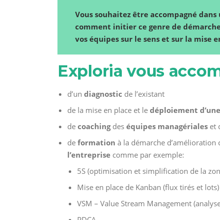
Vous souhaitez être accompagné dans 
comment initier ce genre de démarche 
vos équipes sur le sens et sur la mise 
Exploria vous accom
d’un
diagnostic
de l’existant
de la mise en place et le
déploiement d’un
de
coaching
des
équipes managériales
et
de
formation
à la démarche d’amélioration 
l’entreprise
comme par exemple:
5S (optimisation et simplification de la zon
Mise en place de Kanban (flux tirés et lots)
VSM – Value Stream Management (analyse et
PDCA