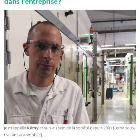
dans l’entreprise?
Je m’appelle
Rémy
et suis au sein de la société depuis 2001 [usine sous-
traitant automobile].