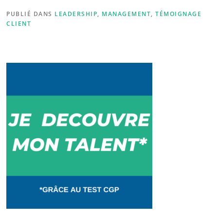
e
e
PUBLIÉ DANS
LEADERSHIP
,
MANAGEMENT
,
TÉMOIGNAGE
b
dI
CLIENT
o
n
o
k