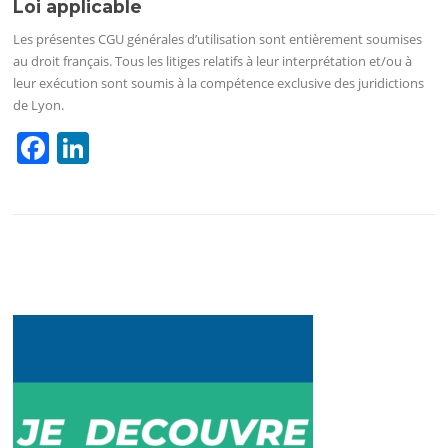
Loi applicable
Les présentes CGU générales d’utilisation sont entièrement soumises
au droit français. Tous les litiges relatifs à leur interprétation et/ou à
leur exécution sont soumis à la compétence exclusive des juridictions
de Lyon.
F
Li
a
n
c
k
e
e
b
dI
o
n
o
k