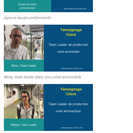
joyeuse équipe performante
Rémy, team leader dans une usine automobile