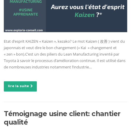
Etat d’esprit KAIZEN « Kaizen », kezako? Le mot Kaizen ( 改善 ) vient du
japonnais et veut dire le bon changement (« Kai » changement et
« zen » bon).C’est un des piliers du Lean Manufacturing inventé par
Toyota à savoir le processus d’amélioration continue. Il est utilisé dans
de nombreuses industries notamment l’industrie…
lire la suite
Témoignage usine client: chantier
qualité