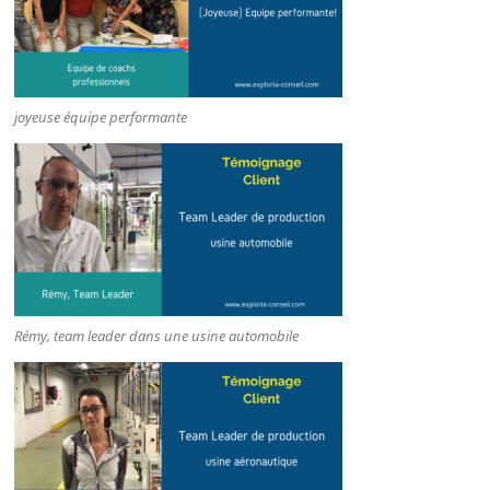
joyeuse équipe performante
Rémy, team leader dans une usine automobile