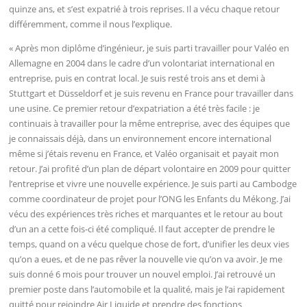
quinze ans, et s’est expatrié à trois reprises. Il a vécu chaque retour
différemment, comme il nous l’explique.
« Après mon diplôme d’ingénieur, je suis parti travailler pour Valéo en
Allemagne en 2004 dans le cadre d’un volontariat international en
entreprise, puis en contrat local. Je suis resté trois ans et demi à
Stuttgart et Düsseldorf et je suis revenu en France pour travailler dans
une usine. Ce premier retour d’expatriation a été très facile : je
continuais à travailler pour la même entreprise, avec des équipes que
je connaissais déjà, dans un environnement encore international
même si j’étais revenu en France, et Valéo organisait et payait mon
retour. J’ai profité d’un plan de départ volontaire en 2009 pour quitter
l’entreprise et vivre une nouvelle expérience. Je suis parti au Cambodge
comme coordinateur de projet pour l’ONG les Enfants du Mékong. J’ai
vécu des expériences très riches et marquantes et le retour au bout
d’un an a cette fois-ci été compliqué. Il faut accepter de prendre le
temps, quand on a vécu quelque chose de fort, d’unifier les deux vies
qu’on a eues, et de ne pas rêver la nouvelle vie qu’on va avoir. Je me
suis donné 6 mois pour trouver un nouvel emploi. J’ai retrouvé un
premier poste dans l’automobile et la qualité, mais je l’ai rapidement
quitté pour rejoindre Air Liquide et prendre des fonctions