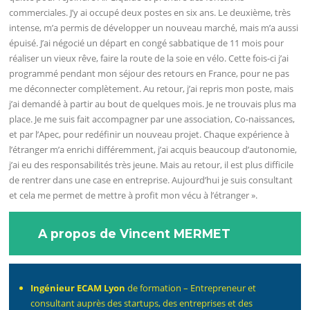
commerciales. J’y ai occupé deux postes en six ans. Le deuxième, très
intense, m’a permis de développer un nouveau marché, mais m’a aussi
épuisé. J’ai négocié un départ en congé sabbatique de 11 mois pour
réaliser un vieux rêve, faire la route de la soie en vélo. Cette fois-ci j’ai
programmé pendant mon séjour des retours en France, pour ne pas
me déconnecter complètement. Au retour, j’ai repris mon poste, mais
j’ai demandé à partir au bout de quelques mois. Je ne trouvais plus ma
place. Je me suis fait accompagner par une association, Co-naissances,
et par l’Apec, pour redéfinir un nouveau projet. Chaque expérience à
l’étranger m’a enrichi différemment, j’ai acquis beaucoup d’autonomie,
j’ai eu des responsabilités très jeune. Mais au retour, il est plus difficile
de rentrer dans une case en entreprise. Aujourd’hui je suis consultant
et cela me permet de mettre à profit mon vécu à l’étranger ».
A propos de Vincent MERMET
Ingénieur ECAM Lyon
de formation – Entrepreneur et
consultant auprès des startups, des entreprises et des