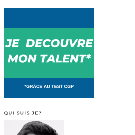
o
k
QUI SUIS JE?