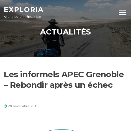
Aller
EXPLORIA
au
Menu
contenu
Aller plus loin. Ensemble
ACTUALITÉS
Les informels APEC Grenoble
– Rebondir après un échec
28 novembre 2018