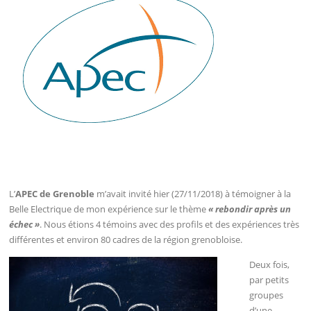
L’
APEC de Grenoble
m’avait invité hier (27/11/2018) à témoigner à la
Belle Electrique de mon expérience sur le thème
« rebondir après un
échec »
. Nous étions 4 témoins avec des profils et des expériences très
différentes et environ 80 cadres de la région grenobloise.
Deux fois,
par petits
groupes
d’une