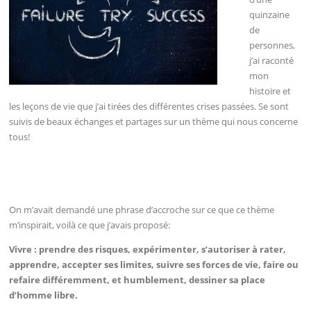
quinzaine
de
personnes,
j’ai raconté
mon
histoire et
les leçons de vie que j’ai tirées des différentes crises passées. Se sont
suivis de beaux échanges et partages sur un thème qui nous concerne
tous!
On m’avait demandé une phrase d’accroche sur ce que ce thème
m’inspirait, voilà ce que j’avais proposé:
Vivre : prendre des risques, expérimenter, s’autoriser à rater,
apprendre, accepter ses limites, suivre ses forces de vie, faire ou
refaire différemment, et humblement, dessiner sa place
d’homme libre.