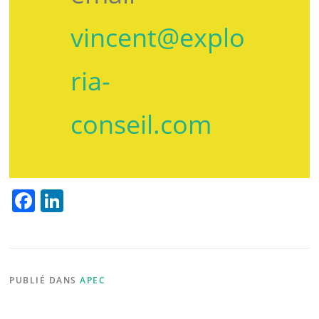
vincent@explo
ria-
conseil.com
F
Li
a
n
c
k
e
e
PUBLIÉ DANS
APEC
b
dI
o
n