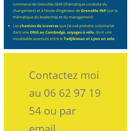
commerce de Grenoble GEM (thématique conduite du
changement) et à l’école d’ingénieur de
Grenoble INP
(sur la
thématique du leadership et du management)
Les
chemins de traverse
que j’ai osé prendre: volontariat
dans une
ONG au Cambodge
,
voyages à vélo
, dont une
inoubliable aventure entre le
Tadjikistan et Lyon en solo
.
Contactez moi
au 06 62 97 19
54 ou par
email