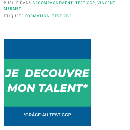
PUBLIÉ DANS
ACCOMPAGNEMENT
,
TEST CGP
,
VINCENT-
b
dI
MERMET
o
n
ÉTIQUETÉ
FORMATION
,
TEST CGP
o
k