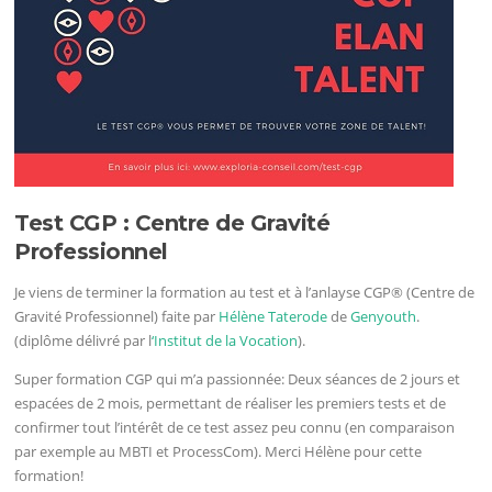
Test CGP : Centre de Gravité
Professionnel
Je viens de terminer la formation au test et à l’anlayse CGP® (Centre de
Gravité Professionnel) faite par
Hélène Taterode
de
Genyouth
.
(diplôme délivré par l
‘Institut de la Vocation
).
Super formation CGP qui m’a passionnée: Deux séances de 2 jours et
espacées de 2 mois, permettant de réaliser les premiers tests et de
confirmer tout l’intérêt de ce test assez peu connu (en comparaison
par exemple au MBTI et ProcessCom). Merci Hélène pour cette
formation!