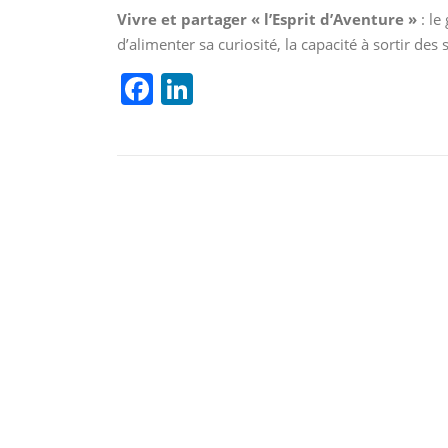
Vivre et partager « l’Esprit d’Aventure »
: le
d’alimenter sa curiosité, la capacité à sortir des 
F
Li
a
n
c
k
e
e
b
dI
o
n
o
k