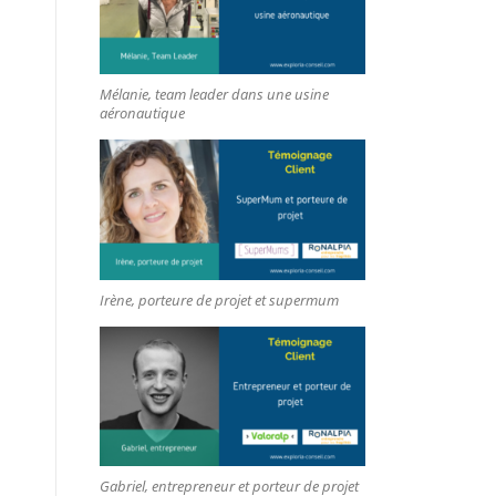
Mélanie, team leader dans une usine
aéronautique
Irène, porteure de projet et supermum
Gabriel, entrepreneur et porteur de projet