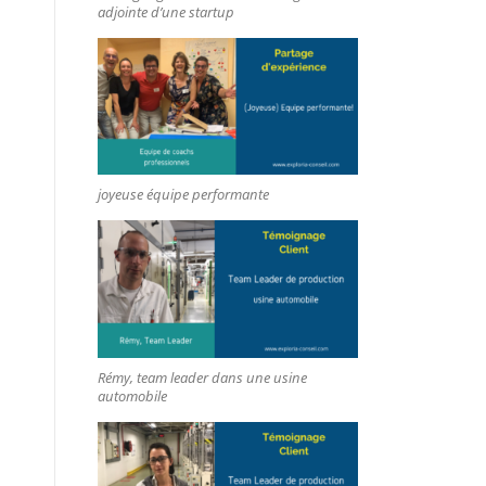
adjointe d’une startup
joyeuse équipe performante
Rémy, team leader dans une usine
automobile