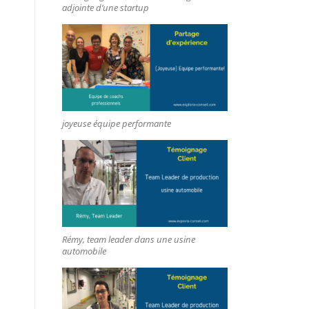
adjointe d’une startup
joyeuse équipe performante
Rémy, team leader dans une usine
automobile