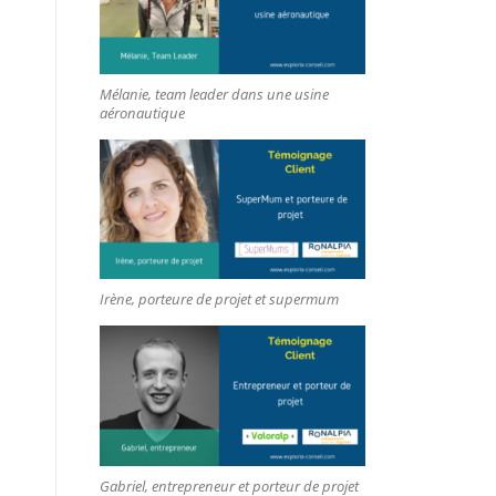
Mélanie, team leader dans une usine
aéronautique
Irène, porteure de projet et supermum
Gabriel, entrepreneur et porteur de projet