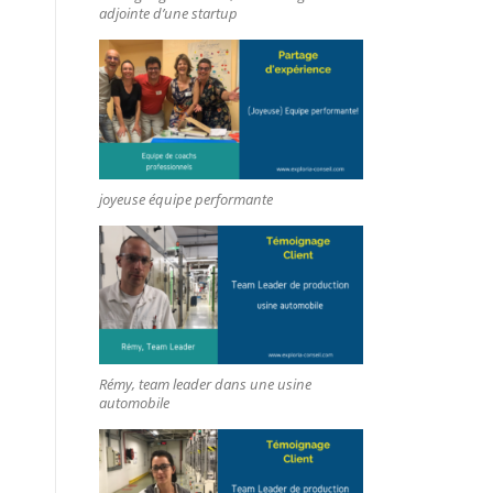
adjointe d’une startup
joyeuse équipe performante
Rémy, team leader dans une usine
automobile