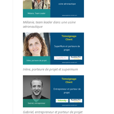
Mélanie, team leader dans une usine
aéronautique
Irène, porteure de projet et supermum
Gabriel, entrepreneur et porteur de projet