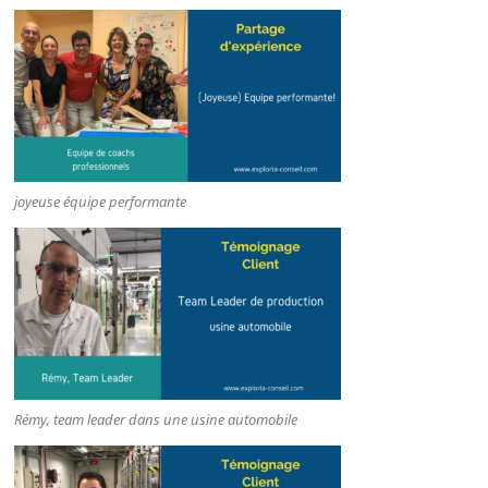
joyeuse équipe performante
Rémy, team leader dans une usine automobile