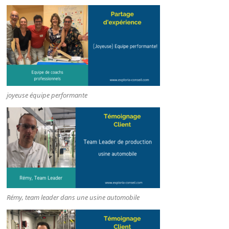
joyeuse équipe performante
Rémy, team leader dans une usine automobile