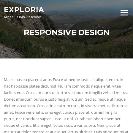
Aller
EXPLORIA
au
Menu
contenu
Aller plus loin. Ensemble
RESPONSIVE DESIGN
Maecenas eu placerat ante. Fusce ut neque justo, et aliquet enim. In
hac habitasse platea dictumst. Nullam commodo neque erat, vitae
facilisis erat. Cras at mauris ut tortor vestibulum fringilla vel sed metus.
Donec interdum purus a justo feugiat rutrum. Sed ac neque ut neque
dictum accumsan. Cras lacinia rutrum risus, id viverra metus dictum sit
amet. Fusce venenatis, urna eget cursus placerat, dui nisl fringilla
purus, nec tincidunt sapien justo ut nisl. Curabitur lobortis semper
neque et varius. Etiam eget lectus risus, a varius orci. Nam placerat
mauris at dolor imperdiet at aliquet lectus ultricies. Duis tincidunt mi at