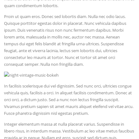
quam condimentum lobortis.
Proin ut quam eros. Donec sed lobortis diam. Nulla nec odio lacus.
Quisque porttitor egestas dolor in placerat. Nunc vehicula dapibus
ipsum. Duis venenatis risus non nunc fermentum dapibus. Morbi
lorem ante, malesuada in mollis nec, auctor nec massa. Aenean
tempus dui eget felis blandit at fringilla urna ultrices. Suspendisse
feugiat, ante et viverra lacinia, lectus sem lobortis dui, ultricies
consectetur leo mauris at tortor. Nunc et tortor sit amet orci
consequat semper. Nulla non fringilla diam.
In facilisis scelerisque dui vel dignissim. Sed nunc orci, ultricies congue
vehicula quis, facilisis a orci. In aliquet facilisis condimentum. Donec at
orci orci, a dictum justo. Sed a nunc non lectus fringilla suscipit.
Vivamus pretium sapien sit amet mauris aliquet eleifend vel vitae arcu.
Fusce pharetra dignissim nisl egestas pretium.
Integer elementum massa at nulla placerat varius. Suspendisse in
libero risus, in interdum massa. Vestibulum ac leo vitae metus faucibus
gravida ac in neque. Nullam est eros, suscipit sed dictum quis,