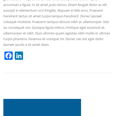
accumsan a ligula. In sit amet justo lectus. Etiam feugiat dolor ac elit
suscipit in elementum orci fringilla. Aliquam in felis eros. Praesent
hendrerit lectus sit amet turpis tempus hendrerit. Donec laoreet
volutpat molestie. Praesent tempus dictum nibh ac ullamcorper. Sed
eu consequat nisi. Quisque ligula metus, tristique eget euismod at,
ullamcorper et nibh. Duis ultricies quam egestas nibh mollis in ultrices
turpis pharetra. Vivamus et volutpat mi. Donec nec est eget dolor
laoreet iaculis a sit amet diam.
F
Li
a
n
c
k
e
e
b
dI
o
n
o
k