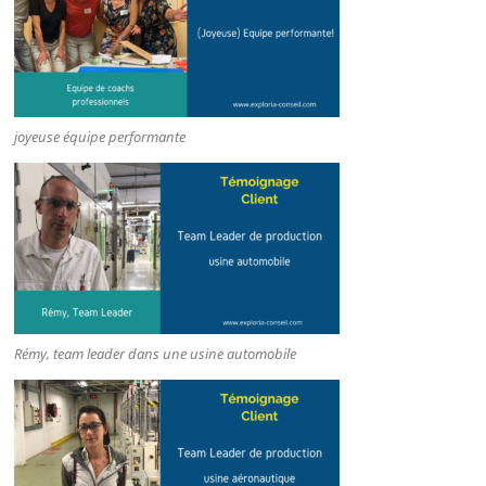
joyeuse équipe performante
Rémy, team leader dans une usine automobile