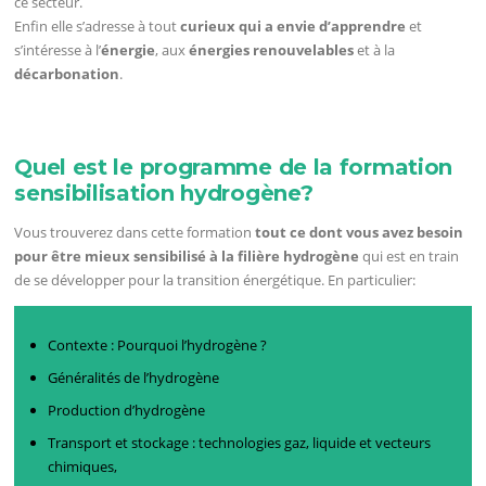
ce secteur.
Enfin elle s’adresse à tout
curieux qui a envie d’apprendre
et
s’intéresse à l’
énergie
, aux
énergies renouvelables
et à la
décarbonation
.
Quel est le programme de la formation
sensibilisation hydrogène?
Vous trouverez dans cette formation
tout ce dont vous avez besoin
pour être mieux sensibilisé à la filière hydrogène
qui est en train
de se développer pour la transition énergétique. En particulier:
Contexte : Pourquoi l’hydrogène ?
Généralités de l’hydrogène
Production d’hydrogène
Transport et stockage : technologies gaz, liquide et vecteurs
chimiques,