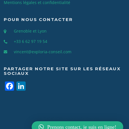
Mentions légales et confidentialité
POUR NOUS CONTACTER
Grenoble et Lyon
+33 6 62 97 19 54
vincent@exploria-conseil.com
PARTAGER NOTRE SITE SUR LES RÉSEAUX
SOCIAUX
F
Li
a
n
c
k
e
e
Copyright © © 2026. Tous droits réservés.
b
dI
Prenons contact, je suis en ligne!
Screenr parallax theme
par FameThemes