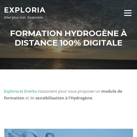
Aller
EXPLORIA
au
Menu
contenu
Aller plus loin. Ensemble
FORMATION HYDROGÈNE À
DISTANCE 100% DIGITALE
Exploria
et
Enerka
s’associent pour vous proposer un
module de
formation
et de
sensibilisation à l’Hydrogène
.