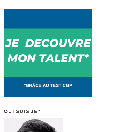
o
n
o
k
QUI SUIS JE?