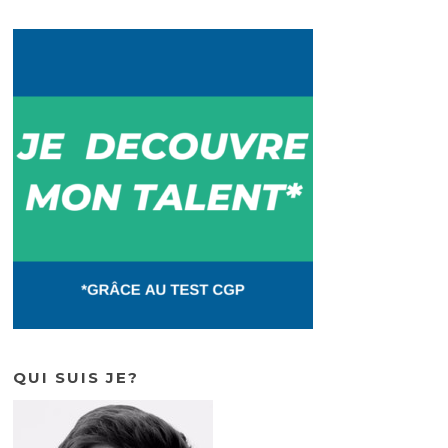
o
n
o
k
QUI SUIS JE?